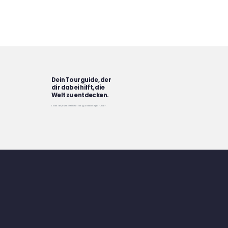
Dein Tourguide, der
dir dabei hilft, die
Welt zu entdecken.
Lade dir jetzt kostenfrei die guidable App runter.