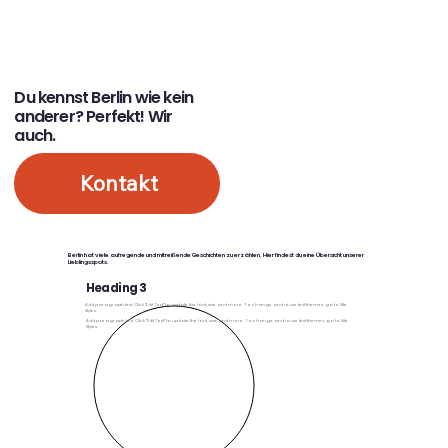
Du kennst Berlin wie kein
anderer? Perfekt! Wir
auch.
Kontakt
Berlin hat viele aufregende und mitreißende Geschichten zu erzählen. Hier findest du eine Übersicht unserer
Lieblingsspots.
Heading 3
Add paragraph text. Click “Edit Text” to update the font, size and more. To change and reuse text themes, go to Site
Styles.
Add paragraph text. Click “Edit Text” to update the font, size and more. To change and reuse text themes, go to Site
Styles.